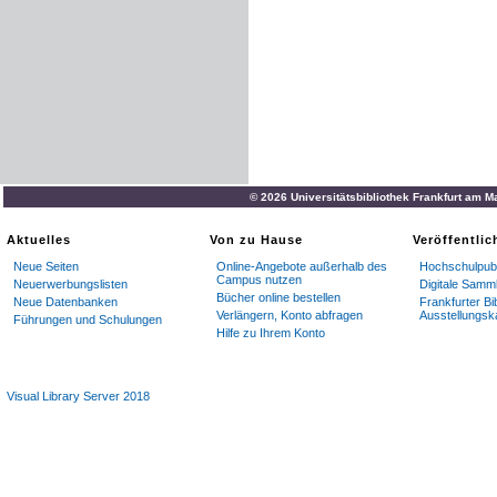
© 2026 Universitätsbibliothek Frankfurt am M
Aktuelles
Von zu Hause
Veröffentli
Neue Seiten
Online-Angebote außerhalb des
Hochschulpubl
Campus nutzen
Neuerwerbungslisten
Digitale Samm
Bücher online bestellen
Neue Datenbanken
Frankfurter Bi
Verlängern, Konto abfragen
Ausstellungsk
Führungen und Schulungen
Hilfe zu Ihrem Konto
Visual Library Server 2018