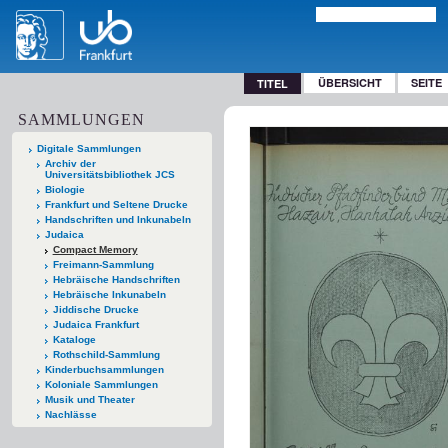
ÜBERSICHT
SEITE
TITEL
SAMMLUNGEN
Digitale Sammlungen
Archiv der
Universitätsbibliothek JCS
Biologie
Frankfurt und Seltene Drucke
Handschriften und Inkunabeln
Judaica
Compact Memory
Freimann-Sammlung
Hebräische Handschriften
Hebräische Inkunabeln
Jiddische Drucke
Judaica Frankfurt
Kataloge
Rothschild-Sammlung
Kinderbuchsammlungen
Koloniale Sammlungen
Musik und Theater
Nachlässe