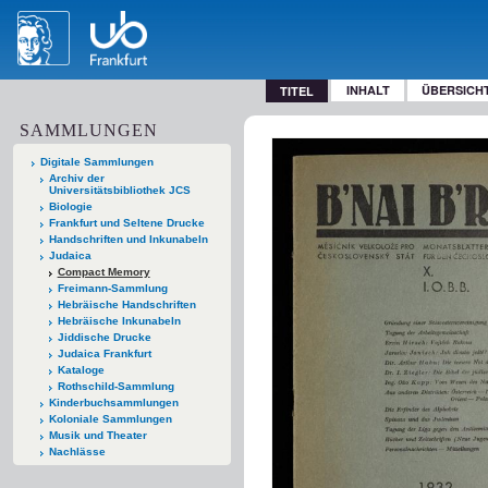
INHALT
ÜBERSICH
TITEL
SAMMLUNGEN
Digitale Sammlungen
Archiv der
Universitätsbibliothek JCS
Biologie
Frankfurt und Seltene Drucke
Handschriften und Inkunabeln
Judaica
Compact Memory
Freimann-Sammlung
Hebräische Handschriften
Hebräische Inkunabeln
Jiddische Drucke
Judaica Frankfurt
Kataloge
Rothschild-Sammlung
Kinderbuchsammlungen
Koloniale Sammlungen
Musik und Theater
Nachlässe