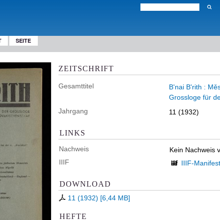
T
SEITE
ZEITSCHRIFT
Gesamttitel
B'nai B'rith : M
Grossloge für d
Jahrgang
11 (1932)
LINKS
Nachweis
Kein Nachweis 
IIIF
IIIF-Manifes
DOWNLOAD
11 (1932)
[
6,44 MB
]
HEFTE