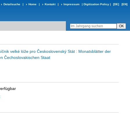
Detailsuche
|
Home
|
Kontakt
|
Impressum
|
Digitization Policy
|
[DE]
[EN]
ěsíčnik velké lóže pro Československý Stát : Monatsblätter der
en Čechoslovakischen Staat
verfügbar
t