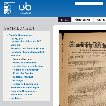
ÜBERSICHT
SEITE
TITEL
SAMMLUNGEN
Digitale Sammlungen
Archiv der
Universitätsbibliothek JCS
Biologie
Frankfurt und Seltene Drucke
Handschriften und Inkunabeln
Judaica
Compact Memory
Freimann-Sammlung
Hebräische Handschriften
Hebräische Inkunabeln
Jiddische Drucke
Judaica Frankfurt
Kataloge
Rothschild-Sammlung
Kinderbuchsammlungen
Koloniale Sammlungen
Musik und Theater
Nachlässe