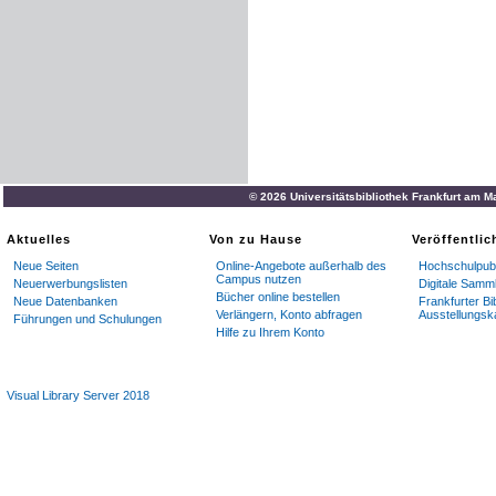
© 2026 Universitätsbibliothek Frankfurt am M
Aktuelles
Von zu Hause
Veröffentli
Neue Seiten
Online-Angebote außerhalb des
Hochschulpubl
Campus nutzen
Neuerwerbungslisten
Digitale Samm
Bücher online bestellen
Neue Datenbanken
Frankfurter Bi
Verlängern, Konto abfragen
Ausstellungsk
Führungen und Schulungen
Hilfe zu Ihrem Konto
Visual Library Server 2018