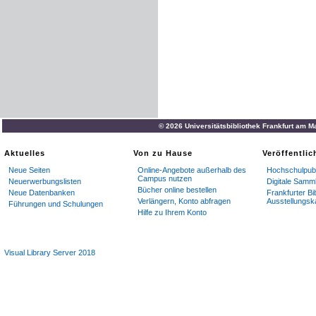
© 2026 Universitätsbibliothek Frankfurt am M
Aktuelles
Von zu Hause
Veröffentli
Neue Seiten
Online-Angebote außerhalb des
Hochschulpubl
Campus nutzen
Neuerwerbungslisten
Digitale Samm
Bücher online bestellen
Neue Datenbanken
Frankfurter Bi
Verlängern, Konto abfragen
Ausstellungsk
Führungen und Schulungen
Hilfe zu Ihrem Konto
Visual Library Server 2018