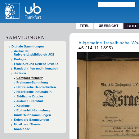
TITEL
ÜBERSICHT
SEITE
SAMMLUNGEN
Allgemeine Israelitische Wo
Digitale Sammlungen
46 (14.11.1895)
Archiv der
Universitätsbibliothek JCS
Biologie
Frankfurt und Seltene Drucke
Handschriften und Inkunabeln
Judaica
Compact Memory
Freimann-Sammlung
Hebräische Handschriften
Hebräische Inkunabeln
Jiddische Drucke
Judaica Frankfurt
Kataloge
Rothschild-Sammlung
Kinderbuchsammlungen
Koloniale Sammlungen
Musik und Theater
Nachlässe