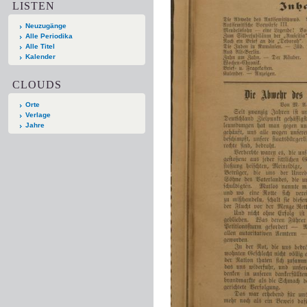
LISTEN
Neuzugänge
Alle Periodika
Alle Titel
Kalender
CLOUDS
Orte
Verlage
Jahre