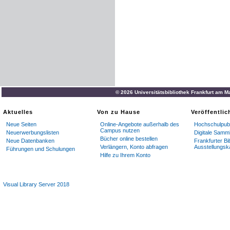
© 2026 Universitätsbibliothek Frankfurt am M
Aktuelles
Von zu Hause
Veröffentli
Neue Seiten
Online-Angebote außerhalb des
Hochschulpubl
Campus nutzen
Neuerwerbungslisten
Digitale Samm
Bücher online bestellen
Neue Datenbanken
Frankfurter Bi
Verlängern, Konto abfragen
Ausstellungsk
Führungen und Schulungen
Hilfe zu Ihrem Konto
Visual Library Server 2018