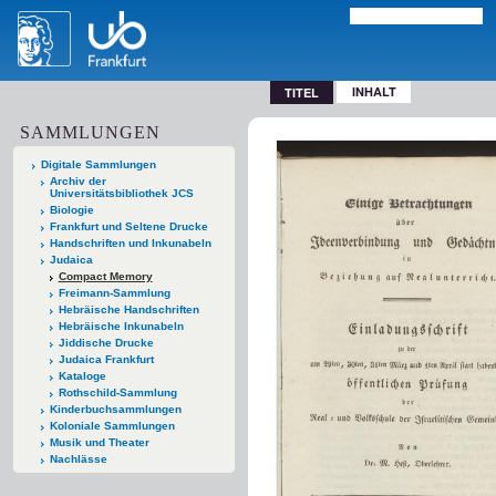
INHALT
TITEL
SAMMLUNGEN
Digitale Sammlungen
Archiv der
Universitätsbibliothek JCS
Biologie
Frankfurt und Seltene Drucke
Handschriften und Inkunabeln
Judaica
Compact Memory
Freimann-Sammlung
Hebräische Handschriften
Hebräische Inkunabeln
Jiddische Drucke
Judaica Frankfurt
Kataloge
Rothschild-Sammlung
Kinderbuchsammlungen
Koloniale Sammlungen
Musik und Theater
Nachlässe