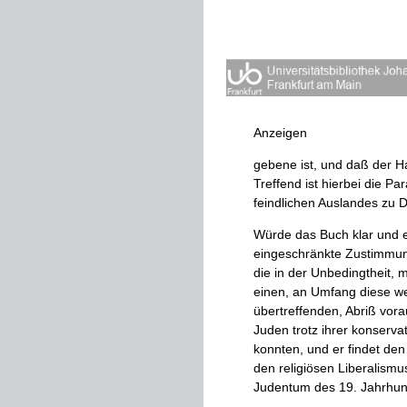
Anzeigen
gebene
ist
,
und
daß
der
H
Treffend
ist
hierbei
die
Para
feindlichen
Auslandes
zu
D
Würde
das
Buch
klar
und
e
eingeschränkte
Zustimmu
die
in
der
Unbedingtheit
,
m
einen
,
an
Umfang
diese
we
übertreffenden
,
Abriß
vora
Juden
trotz
ihrer
konservat
konnten
,
und
er
findet
den
den
religiösen
Liberalismu
Judentum
des
19
.
Jahrhun
Darstellung
.
Die
Juden
der