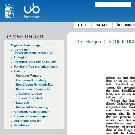
TITEL
INHALT
ÜBERSICH
SAMMLUNGEN
Der Morgen
5 (1929-193
Digitale Sammlungen
Archiv der
Universitätsbibliothek JCS
Biologie
Frankfurt und Seltene Drucke
Handschriften und Inkunabeln
Judaica
Compact Memory
Freimann-Sammlung
Hebräische Handschriften
Hebräische Inkunabeln
Jiddische Drucke
Judaica Frankfurt
Kataloge
Rothschild-Sammlung
Kinderbuchsammlungen
Koloniale Sammlungen
Musik und Theater
Nachlässe