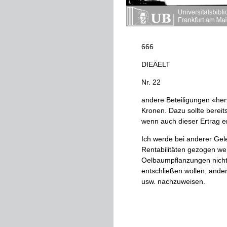
666
DIEÄELT
Nr
.
22
andere
Beteiligungen
«
her
Kronen
.
Dazu
sollte
bereit
wenn
auch
dieser
Ertrag
er
Ich
werde
bei
anderer
Gele
Rentabilitäten
ge­
zogen
we
Oelbaumpflanzungen
nich
entschließen
wollen
,
ande
usw
.
nachzuweisen
.
Für
heute
genüge
es
,
aus
hingewiesen
zu
haben
,
die
daß
ein
entsprechenidejS