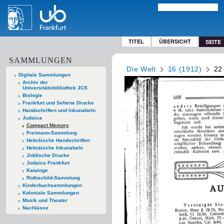
TITEL
ÜBERSICHT
SEITE
SAMMLUNGEN
Die Welt
16 (1912)
22
Digitale Sammlungen
Archiv der
Universitätsbibliothek JCS
Biologie
Frankfurt und Seltene Drucke
Handschriften und Inkunabeln
Judaica
Compact Memory
Freimann-Sammlung
Hebräische Handschriften
Hebräische Inkunabeln
Jiddische Drucke
Judaica Frankfurt
Kataloge
Rothschild-Sammlung
Kinderbuchsammlungen
Koloniale Sammlungen
Musik und Theater
Nachlässe