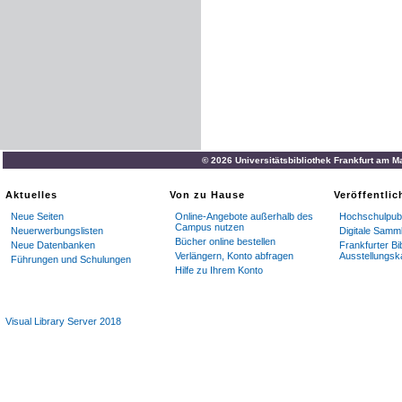
Vereinigte
Staaten
von
No
O
.
12
.
50
,
Columbus
,
Ga
.
Los
Angeles
,
Cal
.
2
.
50
,
Ne
Texas
1
.
—
........
zus
.
$
289
.
G
ali
zi
e
n
.
Lemberg
..........
Kr
.
1000
.
—
© 2026 Universitätsbibliothek Frankfurt am M
Stanislau
................
„
350
.
Aktuelles
Von zu Hause
Veröffentli
JC
1197
.
50
Neue Seiten
Online-Angebote außerhalb des
Hochschulpubl
Campus nutzen
Neuerwerbungslisten
Digitale Samm
Order
Knights
of
Zion
,
Chi
Bücher online bestellen
Neue Datenbanken
Frankfurter Bi
Verlängern, Konto abfragen
Ausstellungsk
Führungen und Schulungen
(
Spezifikation
fehlt
)
.......
$
2
Hilfe zu Ihrem Konto
Deutschland
.
Visual Library Server 2018
Bamberg
JC
9
.
—
,
Berlin
4
M
.
205
.
—
,
Filehne
2
.
—
,
Gl
6
.
—
,
Halberstadt
4
.
—
,
Kar
2
.
—
,
Thorn
12
—
,
Wiesba