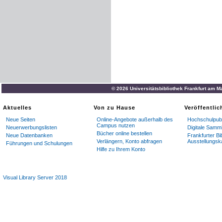
Wir
wollen
ein
edles
Nation
für
die
gesamte
Menschhei
unserer
Nationalität
,
der
wi
staatsbürgerlichen
Pflichte
Die
„
Jüdische
Turnzeitung
wird
diesen
Ideen
Ausdruc
© 2026 Universitätsbibliothek Frankfurt am M
von
erwähnenswerten
Vor
Aufsätzen
über
turnerisch
Aktuelles
Von zu Hause
Veröffentli
Geschichte
die
Leser
bele
Neue Seiten
Online-Angebote außerhalb des
Hochschulpubl
Mischer
Turnverein
«
aller
D
Campus nutzen
Neuerwerbungslisten
Digitale Samm
bestehenden
durchzuführ
Bücher online bestellen
Neue Datenbanken
Frankfurter Bi
Verlängern, Konto abfragen
Ausstellungsk
Führungen und Schulungen
Hilfe zu Ihrem Konto
Visual Library Server 2018