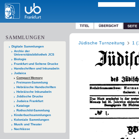
TITEL
ÜBERSICHT
SEITE
SAMMLUNGEN
Jüdische Turnzeitung
1 
Digitale Sammlungen
Archiv der
Universitätsbibliothek JCS
Biologie
Frankfurt und Seltene Drucke
Handschriften und Inkunabeln
Judaica
Compact Memory
Freimann-Sammlung
Hebräische Handschriften
Hebräische Inkunabeln
Jiddische Drucke
Judaica Frankfurt
Kataloge
Rothschild-Sammlung
Kinderbuchsammlungen
Koloniale Sammlungen
Musik und Theater
Nachlässe