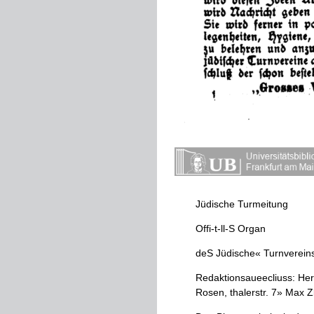
Jüdische
Turmeitung
Offi
-
t
-
ll
-
S
Organ
deS
Jüdische
«
Turnverein
Redaktionsaueecliuss
:
Her
Rosen
,
thalerstr
.
7
»
Max
Zl