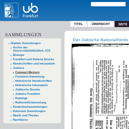
TITEL
ÜBERSICHT
SEITE
SAMMLUNGEN
Der Jüdische Nationalfonds
Digitale Sammlungen
Archiv der
Universitätsbibliothek JCS
Biologie
Frankfurt und Seltene Drucke
Handschriften und Inkunabeln
Judaica
Compact Memory
Freimann-Sammlung
Hebräische Handschriften
Hebräische Inkunabeln
Jiddische Drucke
Judaica Frankfurt
Kataloge
Rothschild-Sammlung
Kinderbuchsammlungen
Koloniale Sammlungen
Musik und Theater
Nachlässe