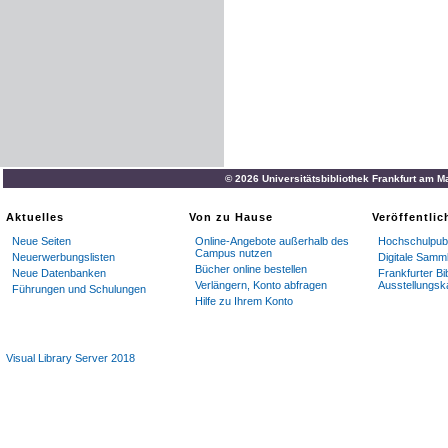
© 2026 Universitätsbibliothek Frankfurt am M
Aktuelles
Von zu Hause
Veröffentli
Neue Seiten
Online-Angebote außerhalb des
Hochschulpubl
Campus nutzen
Neuerwerbungslisten
Digitale Samm
Bücher online bestellen
Neue Datenbanken
Frankfurter Bi
Verlängern, Konto abfragen
Ausstellungsk
Führungen und Schulungen
Hilfe zu Ihrem Konto
Visual Library Server 2018