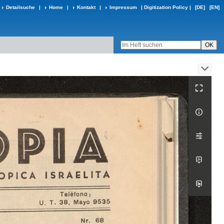
Detailsuche
|
Home
|
Kontakt
|
Impressum
|
Digitization Policy
|
[DE]
[EN]