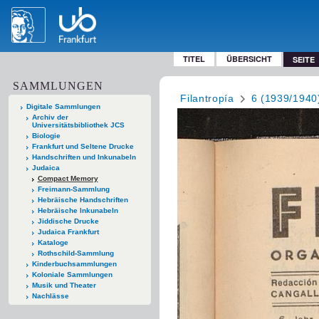
TITEL
ÜBERSICHT
SEITE
SAMMLUNGEN
Filantropía
6 (1939/1940
Digitale Sammlungen
Archiv der
Universitätsbibliothek JCS
Biologie
Frankfurt und Seltene Drucke
Handschriften und Inkunabeln
Judaica
Compact Memory
Freimann-Sammlung
Hebräische Handschriften
Hebräische Inkunabeln
Jiddische Drucke
Judaica Frankfurt
Kataloge
Rothschild-Sammlung
Kinderbuchsammlungen
Koloniale Sammlungen
Musik und Theater
Nachlässe