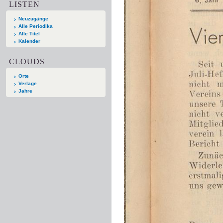
LISTEN
Neuzugänge
Alle Periodika
Alle Titel
Kalender
CLOUDS
Orte
Verlage
Jahre