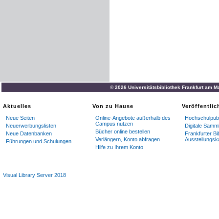
© 2026 Universitätsbibliothek Frankfurt am M
Aktuelles
Von zu Hause
Veröffentli
Neue Seiten
Online-Angebote außerhalb des
Hochschulpubl
Campus nutzen
Neuerwerbungslisten
Digitale Samm
Bücher online bestellen
Neue Datenbanken
Frankfurter Bi
Verlängern, Konto abfragen
Ausstellungsk
Führungen und Schulungen
Hilfe zu Ihrem Konto
Visual Library Server 2018