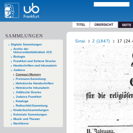
TITEL
ÜBERSICHT
SEITE
SAMMLUNGEN
Sinai
2 (1847)
17 (24.
Digitale Sammlungen
Archiv der
Universitätsbibliothek JCS
Biologie
Frankfurt und Seltene Drucke
Handschriften und Inkunabeln
Judaica
Compact Memory
Freimann-Sammlung
Hebräische Handschriften
Hebräische Inkunabeln
Jiddische Drucke
Judaica Frankfurt
Kataloge
Rothschild-Sammlung
Kinderbuchsammlungen
Koloniale Sammlungen
Musik und Theater
Nachlässe