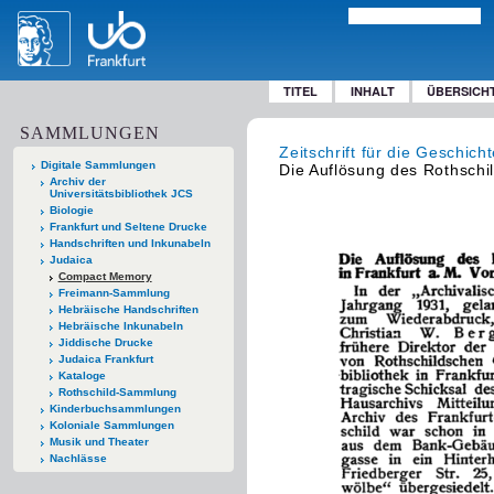
TITEL
INHALT
ÜBERSICH
SAMMLUNGEN
Zeitschrift für die Geschic
Digitale Sammlungen
Die Auflösung des Rothschil
Archiv der
Universitätsbibliothek JCS
Biologie
Frankfurt und Seltene Drucke
Handschriften und Inkunabeln
Judaica
Compact Memory
Freimann-Sammlung
Hebräische Handschriften
Hebräische Inkunabeln
Jiddische Drucke
Judaica Frankfurt
Kataloge
Rothschild-Sammlung
Kinderbuchsammlungen
Koloniale Sammlungen
Musik und Theater
Nachlässe