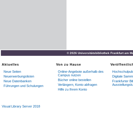
© 2026 Universitätsbibliothek Frankfurt am M
Aktuelles
Von zu Hause
Veröffentli
Neue Seiten
Online-Angebote außerhalb des
Hochschulpubl
Campus nutzen
Neuerwerbungslisten
Digitale Samm
Bücher online bestellen
Neue Datenbanken
Frankfurter Bi
Verlängern, Konto abfragen
Ausstellungsk
Führungen und Schulungen
Hilfe zu Ihrem Konto
Visual Library Server 2018