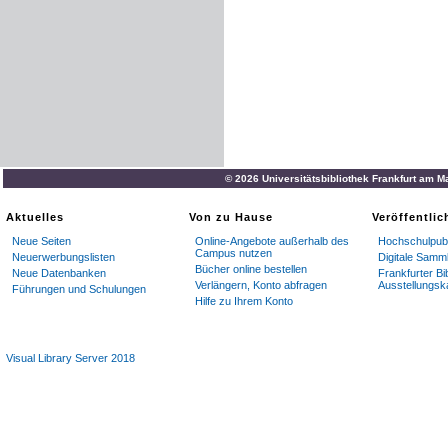
© 2026 Universitätsbibliothek Frankfurt am M
Aktuelles
Von zu Hause
Veröffentli
Neue Seiten
Online-Angebote außerhalb des
Hochschulpubl
Campus nutzen
Neuerwerbungslisten
Digitale Samm
Bücher online bestellen
Neue Datenbanken
Frankfurter Bi
Verlängern, Konto abfragen
Ausstellungsk
Führungen und Schulungen
Hilfe zu Ihrem Konto
Visual Library Server 2018