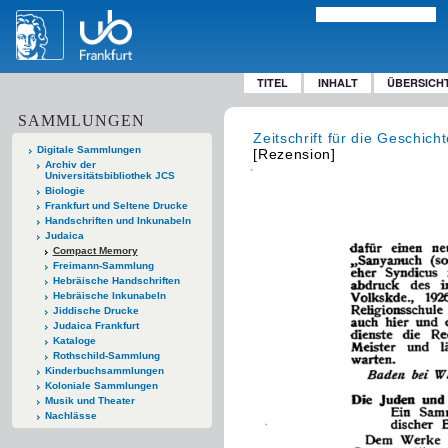
TITEL
INHALT
ÜBERSICH
SAMMLUNGEN
Zeitschrift für die Geschic
Digitale Sammlungen
[Rezension]
Archiv der
Universitätsbibliothek JCS
Biologie
Frankfurt und Seltene Drucke
Handschriften und Inkunabeln
Judaica
Compact Memory
Freimann-Sammlung
Hebräische Handschriften
Hebräische Inkunabeln
Jiddische Drucke
Judaica Frankfurt
Kataloge
Rothschild-Sammlung
Kinderbuchsammlungen
Koloniale Sammlungen
Musik und Theater
Nachlässe