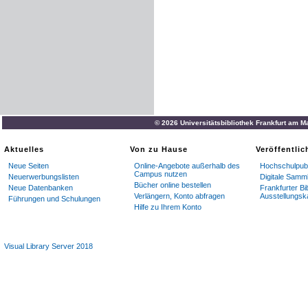
© 2026 Universitätsbibliothek Frankfurt am M
Aktuelles
Von zu Hause
Veröffentli
Neue Seiten
Online-Angebote außerhalb des
Hochschulpubl
Campus nutzen
Neuerwerbungslisten
Digitale Samm
Bücher online bestellen
Neue Datenbanken
Frankfurter Bi
Verlängern, Konto abfragen
Ausstellungsk
Führungen und Schulungen
Hilfe zu Ihrem Konto
Visual Library Server 2018