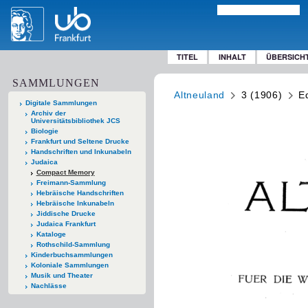
TITEL
INHALT
ÜBERSICH
SAMMLUNGEN
Altneuland
3 (1906)
Ed
Digitale Sammlungen
Archiv der
Universitätsbibliothek JCS
Biologie
Frankfurt und Seltene Drucke
Handschriften und Inkunabeln
Judaica
Compact Memory
Freimann-Sammlung
Hebräische Handschriften
Hebräische Inkunabeln
Jiddische Drucke
Judaica Frankfurt
Kataloge
Rothschild-Sammlung
Kinderbuchsammlungen
Koloniale Sammlungen
Musik und Theater
Nachlässe