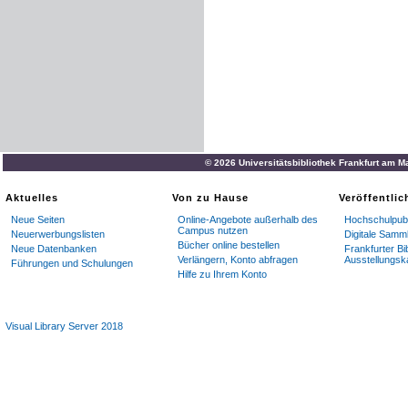
© 2026 Universitätsbibliothek Frankfurt am M
Aktuelles
Von zu Hause
Veröffentli
Neue Seiten
Online-Angebote außerhalb des
Hochschulpubl
Campus nutzen
Neuerwerbungslisten
Digitale Samm
Bücher online bestellen
Neue Datenbanken
Frankfurter Bi
Verlängern, Konto abfragen
Ausstellungsk
Führungen und Schulungen
Hilfe zu Ihrem Konto
Visual Library Server 2018