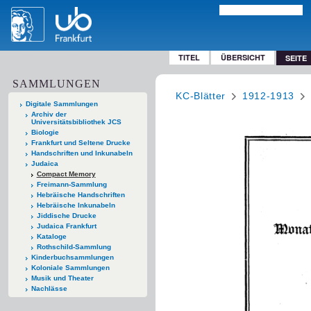
TITEL
ÜBERSICHT
SEITE
SAMMLUNGEN
KC-Blätter
1912-1913
Digitale Sammlungen
Archiv der
Universitätsbibliothek JCS
Biologie
Frankfurt und Seltene Drucke
Handschriften und Inkunabeln
Judaica
Compact Memory
Freimann-Sammlung
Hebräische Handschriften
Hebräische Inkunabeln
Jiddische Drucke
Judaica Frankfurt
Kataloge
Rothschild-Sammlung
Kinderbuchsammlungen
Koloniale Sammlungen
Musik und Theater
Nachlässe