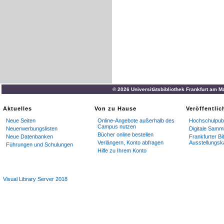
© 2026 Universitätsbibliothek Frankfurt am M
Aktuelles
Von zu Hause
Veröffentli
Neue Seiten
Online-Angebote außerhalb des
Hochschulpubl
Campus nutzen
Neuerwerbungslisten
Digitale Samm
Bücher online bestellen
Neue Datenbanken
Frankfurter Bi
Verlängern, Konto abfragen
Ausstellungsk
Führungen und Schulungen
Hilfe zu Ihrem Konto
Visual Library Server 2018