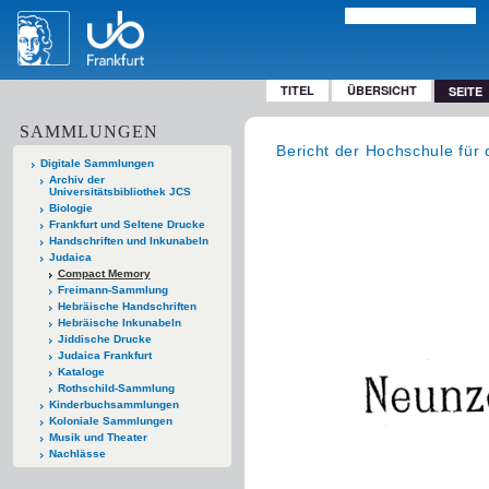
TITEL
ÜBERSICHT
SEITE
SAMMLUNGEN
Bericht der Hochschule für 
Digitale Sammlungen
Archiv der
Universitätsbibliothek JCS
Biologie
Frankfurt und Seltene Drucke
Handschriften und Inkunabeln
Judaica
Compact Memory
Freimann-Sammlung
Hebräische Handschriften
Hebräische Inkunabeln
Jiddische Drucke
Judaica Frankfurt
Kataloge
Rothschild-Sammlung
Kinderbuchsammlungen
Koloniale Sammlungen
Musik und Theater
Nachlässe