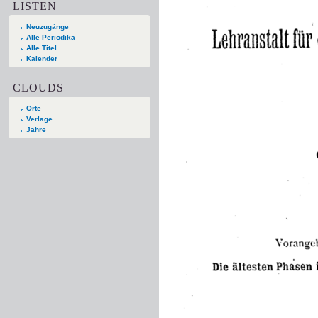
LISTEN
Neuzugänge
Alle Periodika
Alle Titel
Kalender
CLOUDS
Orte
Verlage
Jahre