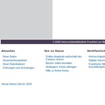
© 2026 Universitätsbibliothek Frankfurt am M
Aktuelles
Von zu Hause
Veröffentli
Neue Seiten
Online-Angebote außerhalb des
Hochschulpubl
Campus nutzen
Neuerwerbungslisten
Digitale Samm
Bücher online bestellen
Neue Datenbanken
Frankfurter Bi
Verlängern, Konto abfragen
Ausstellungsk
Führungen und Schulungen
Hilfe zu Ihrem Konto
Visual Library Server 2018