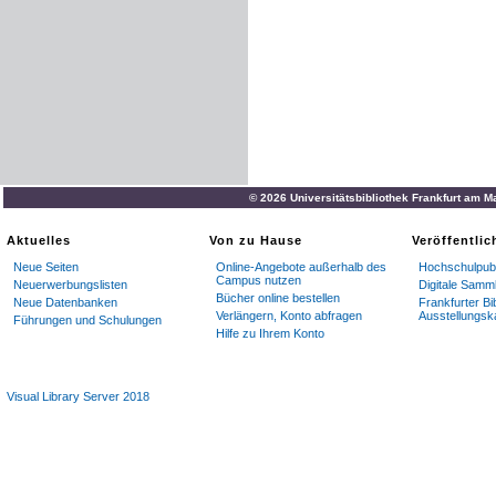
© 2026 Universitätsbibliothek Frankfurt am M
Aktuelles
Von zu Hause
Veröffentli
Neue Seiten
Online-Angebote außerhalb des
Hochschulpubl
Campus nutzen
Neuerwerbungslisten
Digitale Samm
Bücher online bestellen
Neue Datenbanken
Frankfurter Bi
Verlängern, Konto abfragen
Ausstellungsk
Führungen und Schulungen
Hilfe zu Ihrem Konto
Visual Library Server 2018