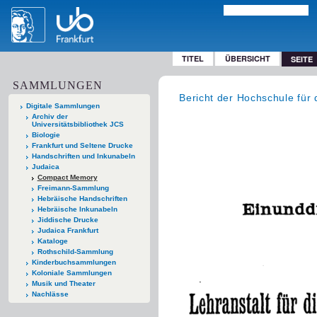
TITEL
ÜBERSICHT
SEITE
SAMMLUNGEN
Bericht der Hochschule für 
Digitale Sammlungen
Archiv der
Universitätsbibliothek JCS
Biologie
Frankfurt und Seltene Drucke
Handschriften und Inkunabeln
Judaica
Compact Memory
Freimann-Sammlung
Hebräische Handschriften
Hebräische Inkunabeln
Jiddische Drucke
Judaica Frankfurt
Kataloge
Rothschild-Sammlung
Kinderbuchsammlungen
Koloniale Sammlungen
Musik und Theater
Nachlässe