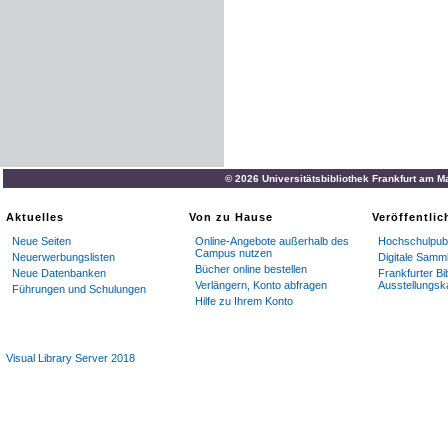
© 2026 Universitätsbibliothek Frankfurt am M
Aktuelles
Von zu Hause
Veröffentli
Neue Seiten
Online-Angebote außerhalb des
Hochschulpubl
Campus nutzen
Neuerwerbungslisten
Digitale Samm
Bücher online bestellen
Neue Datenbanken
Frankfurter Bi
Verlängern, Konto abfragen
Ausstellungsk
Führungen und Schulungen
Hilfe zu Ihrem Konto
Visual Library Server 2018