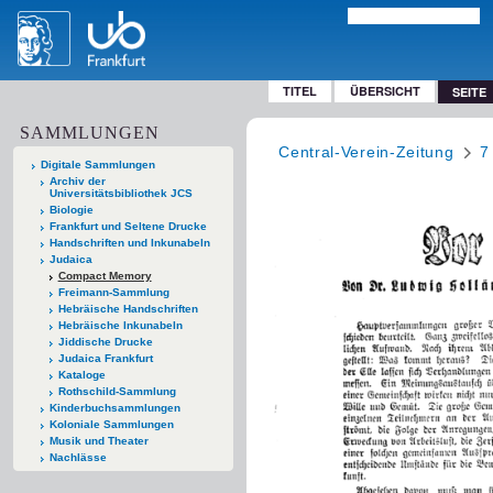
TITEL
ÜBERSICHT
SEITE
SAMMLUNGEN
Central-Verein-Zeitung
7
Digitale Sammlungen
Archiv der
Universitätsbibliothek JCS
Biologie
Frankfurt und Seltene Drucke
Handschriften und Inkunabeln
Judaica
Compact Memory
Freimann-Sammlung
Hebräische Handschriften
Hebräische Inkunabeln
Jiddische Drucke
Judaica Frankfurt
Kataloge
Rothschild-Sammlung
Kinderbuchsammlungen
Koloniale Sammlungen
Musik und Theater
Nachlässe