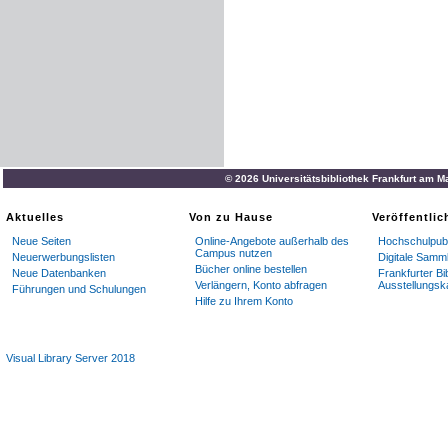
© 2026 Universitätsbibliothek Frankfurt am M
Aktuelles
Von zu Hause
Veröffentli
Neue Seiten
Online-Angebote außerhalb des
Hochschulpubl
Campus nutzen
Neuerwerbungslisten
Digitale Samm
Bücher online bestellen
Neue Datenbanken
Frankfurter Bi
Verlängern, Konto abfragen
Ausstellungsk
Führungen und Schulungen
Hilfe zu Ihrem Konto
Visual Library Server 2018