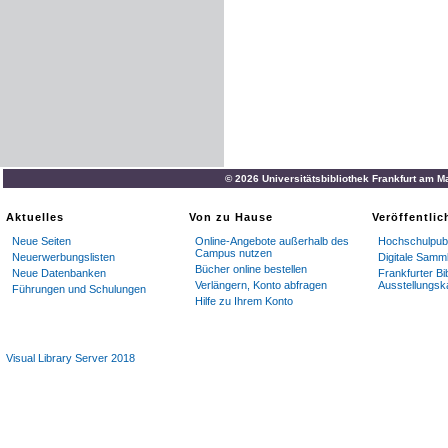
© 2026 Universitätsbibliothek Frankfurt am M
Aktuelles
Von zu Hause
Veröffentli
Neue Seiten
Online-Angebote außerhalb des
Hochschulpubl
Campus nutzen
Neuerwerbungslisten
Digitale Samm
Bücher online bestellen
Neue Datenbanken
Frankfurter Bi
Verlängern, Konto abfragen
Ausstellungsk
Führungen und Schulungen
Hilfe zu Ihrem Konto
Visual Library Server 2018