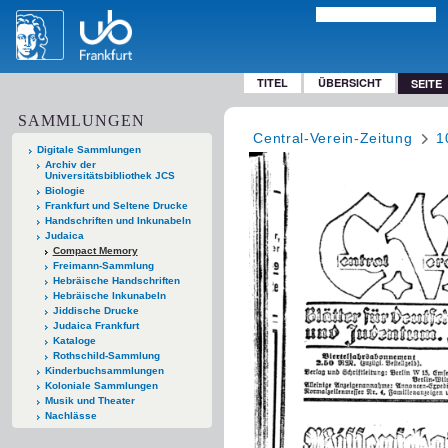
TITEL
ÜBERSICHT
SEITE
SAMMLUNGEN
Central-Verein-Zeitung
1
Digitale Sammlungen
Archiv der
Universitätsbibliothek JCS
Biologie
Frankfurt und Seltene Drucke
Handschriften und Inkunabeln
Judaica
Compact Memory
Freimann-Sammlung
Hebräische Handschriften
Hebräische Inkunabeln
Jiddische Drucke
Judaica Frankfurt
Kataloge
Rothschild-Sammlung
Kinderbuchsammlungen
Koloniale Sammlungen
Musik und Theater
Nachlässe