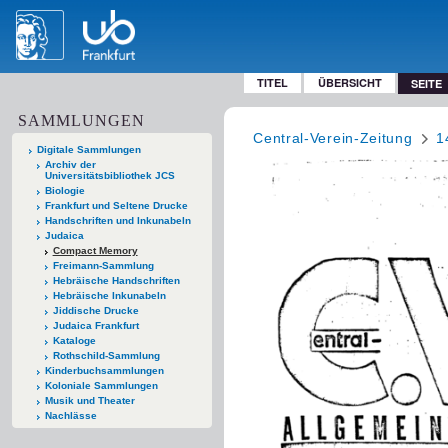
TITEL
ÜBERSICHT
SEITE
SAMMLUNGEN
Central-Verein-Zeitung
1
Digitale Sammlungen
Archiv der
Universitätsbibliothek JCS
Biologie
Frankfurt und Seltene Drucke
Handschriften und Inkunabeln
Judaica
Compact Memory
Freimann-Sammlung
Hebräische Handschriften
Hebräische Inkunabeln
Jiddische Drucke
Judaica Frankfurt
Kataloge
Rothschild-Sammlung
Kinderbuchsammlungen
Koloniale Sammlungen
Musik und Theater
Nachlässe