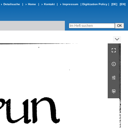
Detailsuche
|
Home
|
Kontakt
|
Impressum
|
Digitization Policy
|
[DE]
[EN]