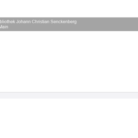
2026 Universitätsbibliothek Frankfurt am Main
|
Rechtliche Hinweise
|
Datenschutz
|
Impres