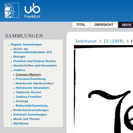
TITEL
ÜBERSICHT
SEITE
SAMMLUNGEN
Jeschurun
15 (1928)
Digitale Sammlungen
Archiv der
Universitätsbibliothek JCS
Biologie
Frankfurt und Seltene Drucke
Handschriften und Inkunabeln
Judaica
Compact Memory
Freimann-Sammlung
Hebräische Handschriften
Hebräische Inkunabeln
Jiddische Drucke
Judaica Frankfurt
Kataloge
Rothschild-Sammlung
Kinderbuchsammlungen
Koloniale Sammlungen
Musik und Theater
Nachlässe