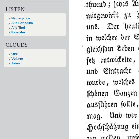
LISTEN
Neuzugänge
Alle Periodika
Alle Titel
Kalender
CLOUDS
Orte
Verlage
Jahre