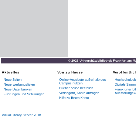
© 2026 Universitätsbibliothek Frankfurt am M
Aktuelles
Von zu Hause
Veröffentli
Neue Seiten
Online-Angebote außerhalb des
Hochschulpubl
Campus nutzen
Neuerwerbungslisten
Digitale Samm
Bücher online bestellen
Neue Datenbanken
Frankfurter Bi
Verlängern, Konto abfragen
Ausstellungsk
Führungen und Schulungen
Hilfe zu Ihrem Konto
Visual Library Server 2018