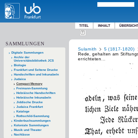
TITEL
INHALT
ÜBERSICH
SAMMLUNGEN
Sulamith
5 (1817-1820)
Digitale Sammlungen
Rede, gehalten am Stiftung
Archiv der
errichteten...
Universitätsbibliothek JCS
Biologie
Frankfurt und Seltene Drucke
Handschriften und Inkunabeln
Judaica
Compact Memory
Freimann-Sammlung
Hebräische Handschriften
Hebräische Inkunabeln
Jiddische Drucke
Judaica Frankfurt
Kataloge
Rothschild-Sammlung
Kinderbuchsammlungen
Koloniale Sammlungen
Musik und Theater
Nachlässe