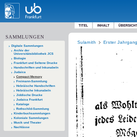
TITEL
INHALT
ÜBERSICH
SAMMLUNGEN
Sulamith
Erster Jahrgan
Digitale Sammlungen
Archiv der
Universitätsbibliothek JCS
Biologie
Frankfurt und Seltene Drucke
Handschriften und Inkunabeln
Judaica
Compact Memory
Freimann-Sammlung
Hebräische Handschriften
Hebräische Inkunabeln
Jiddische Drucke
Judaica Frankfurt
Kataloge
Rothschild-Sammlung
Kinderbuchsammlungen
Koloniale Sammlungen
Musik und Theater
Nachlässe