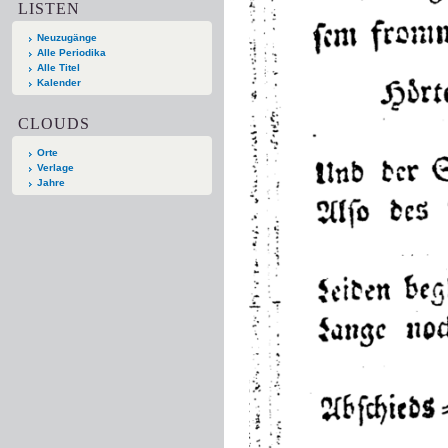
LISTEN
Neuzugänge
Alle Periodika
Alle Titel
Kalender
CLOUDS
Orte
Verlage
Jahre