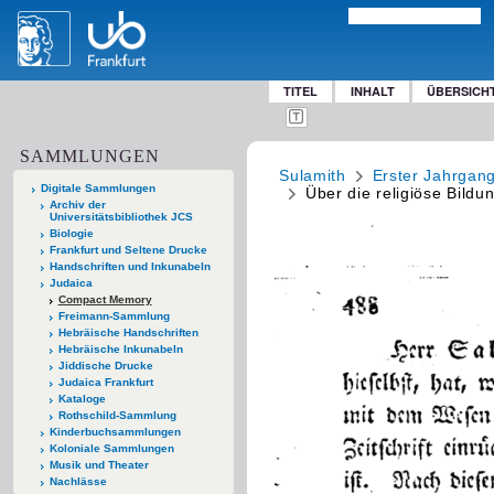
TITEL
INHALT
ÜBERSICH
SAMMLUNGEN
Sulamith
Erster Jahrgan
Digitale Sammlungen
Über die religiöse Bild
Archiv der
Universitätsbibliothek JCS
Biologie
Frankfurt und Seltene Drucke
Handschriften und Inkunabeln
Judaica
Compact Memory
Freimann-Sammlung
Hebräische Handschriften
Hebräische Inkunabeln
Jiddische Drucke
Judaica Frankfurt
Kataloge
Rothschild-Sammlung
Kinderbuchsammlungen
Koloniale Sammlungen
Musik und Theater
Nachlässe