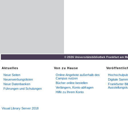
© 2026 Universitätsbibliothek Frankfurt am M
Aktuelles
Von zu Hause
Veröffentli
Neue Seiten
Online-Angebote außerhalb des
Hochschulpubl
Campus nutzen
Neuerwerbungslisten
Digitale Samm
Bücher online bestellen
Neue Datenbanken
Frankfurter Bi
Verlängern, Konto abfragen
Ausstellungsk
Führungen und Schulungen
Hilfe zu Ihrem Konto
Visual Library Server 2018