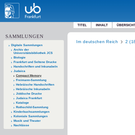
TITEL
INHALT
ÜBERSICH
SAMMLUNGEN
Im deutschen Reich
2 (1
Digitale Sammlungen
Archiv der
Universitätsbibliothek JCS
Biologie
Frankfurt und Seltene Drucke
Handschriften und Inkunabeln
Judaica
Compact Memory
Freimann-Sammlung
Hebräische Handschriften
Hebräische Inkunabeln
Jiddische Drucke
Judaica Frankfurt
Kataloge
Rothschild-Sammlung
Kinderbuchsammlungen
Koloniale Sammlungen
Musik und Theater
Nachlässe