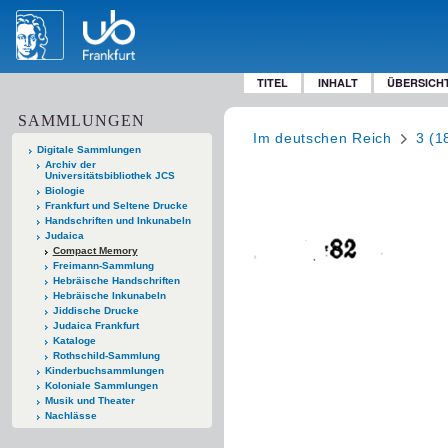
TITEL
INHALT
ÜBERSICH
SAMMLUNGEN
Im deutschen Reich
3 (1
Digitale Sammlungen
Archiv der
Universitätsbibliothek JCS
Biologie
Frankfurt und Seltene Drucke
Handschriften und Inkunabeln
Judaica
Compact Memory
Freimann-Sammlung
Hebräische Handschriften
Hebräische Inkunabeln
Jiddische Drucke
Judaica Frankfurt
Kataloge
Rothschild-Sammlung
Kinderbuchsammlungen
Koloniale Sammlungen
Musik und Theater
Nachlässe