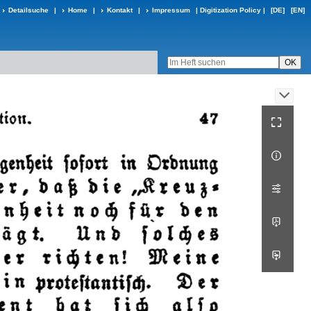
Detailsuche
|
Home
|
Kontakt
|
Impressum
|
Digitization Policy
|
[DE]
[EN]