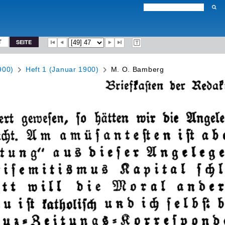
T
SEITE
900)
Heft 1 (Januar 1900)
M. O. Bamberg