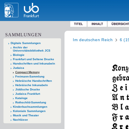
TITEL
INHALT
ÜBERSICH
SAMMLUNGEN
Im deutschen Reich
6 (1
Digitale Sammlungen
Archiv der
Universitätsbibliothek JCS
Biologie
Frankfurt und Seltene Drucke
Handschriften und Inkunabeln
Judaica
Compact Memory
Freimann-Sammlung
Hebräische Handschriften
Hebräische Inkunabeln
Jiddische Drucke
Judaica Frankfurt
Kataloge
Rothschild-Sammlung
Kinderbuchsammlungen
Koloniale Sammlungen
Musik und Theater
Nachlässe