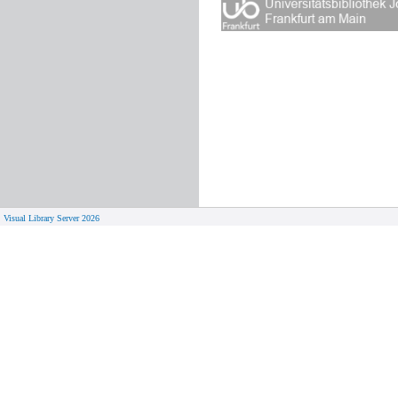
Visual Library Server 2026
© 
Aktuelles
Von zu 
Neue Seiten
Online-A
Campus 