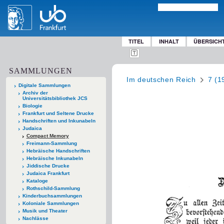
TITEL
INHALT
ÜBERSICH
SAMMLUNGEN
Im deutschen Reich
7 (1
Digitale Sammlungen
Archiv der
Universitätsbibliothek JCS
Biologie
Frankfurt und Seltene Drucke
Handschriften und Inkunabeln
Judaica
Compact Memory
Freimann-Sammlung
Hebräische Handschriften
Hebräische Inkunabeln
Jiddische Drucke
Judaica Frankfurt
Kataloge
Rothschild-Sammlung
Kinderbuchsammlungen
Koloniale Sammlungen
Musik und Theater
Nachlässe