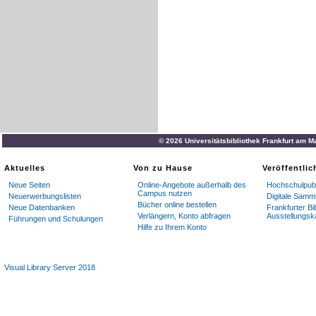
© 2026 Universitätsbibliothek Frankfurt am M
Aktuelles
Von zu Hause
Veröffentli
Neue Seiten
Online-Angebote außerhalb des
Hochschulpubl
Campus nutzen
Neuerwerbungslisten
Digitale Samm
Bücher online bestellen
Neue Datenbanken
Frankfurter Bi
Verlängern, Konto abfragen
Ausstellungsk
Führungen und Schulungen
Hilfe zu Ihrem Konto
Visual Library Server 2018