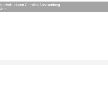
2026 Universitätsbibliothek Frankfurt am Main
|
Rechtliche Hinweise
|
Datenschutz
|
Impres
Hause
Veröffentlichungen
Bibliographien