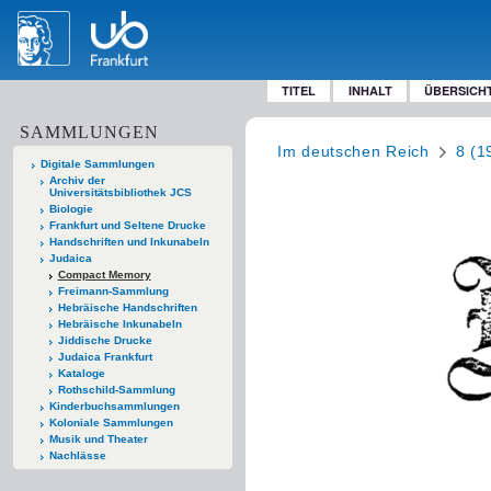
TITEL
INHALT
ÜBERSICH
SAMMLUNGEN
Im deutschen Reich
8 (1
Digitale Sammlungen
Archiv der
Universitätsbibliothek JCS
Biologie
Frankfurt und Seltene Drucke
Handschriften und Inkunabeln
Judaica
Compact Memory
Freimann-Sammlung
Hebräische Handschriften
Hebräische Inkunabeln
Jiddische Drucke
Judaica Frankfurt
Kataloge
Rothschild-Sammlung
Kinderbuchsammlungen
Koloniale Sammlungen
Musik und Theater
Nachlässe