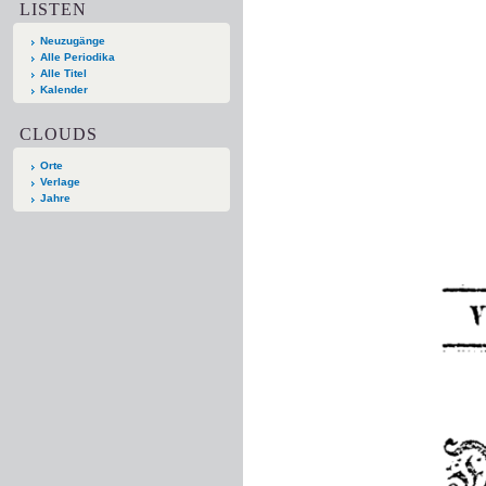
LISTEN
Neuzugänge
Alle Periodika
Alle Titel
Kalender
CLOUDS
Orte
Verlage
Jahre