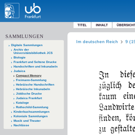
TITEL
INHALT
ÜBERSICH
SAMMLUNGEN
Im deutschen Reich
9 (1
Digitale Sammlungen
Archiv der
Universitätsbibliothek JCS
Biologie
Frankfurt und Seltene Drucke
Handschriften und Inkunabeln
Judaica
Compact Memory
Freimann-Sammlung
Hebräische Handschriften
Hebräische Inkunabeln
Jiddische Drucke
Judaica Frankfurt
Kataloge
Rothschild-Sammlung
Kinderbuchsammlungen
Koloniale Sammlungen
Musik und Theater
Nachlässe