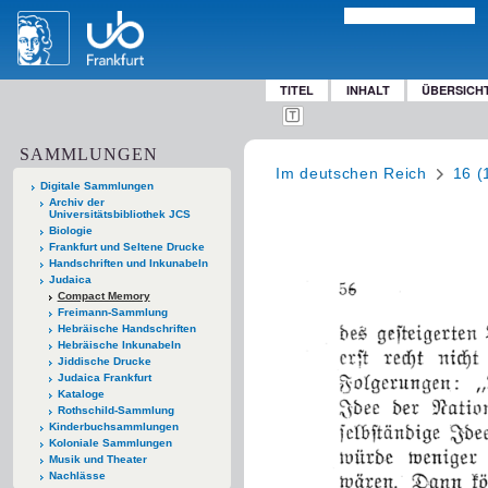
TITEL
INHALT
ÜBERSICH
SAMMLUNGEN
Im deutschen Reich
16 (
Digitale Sammlungen
Archiv der
Universitätsbibliothek JCS
Biologie
Frankfurt und Seltene Drucke
Handschriften und Inkunabeln
Judaica
Compact Memory
Freimann-Sammlung
Hebräische Handschriften
Hebräische Inkunabeln
Jiddische Drucke
Judaica Frankfurt
Kataloge
Rothschild-Sammlung
Kinderbuchsammlungen
Koloniale Sammlungen
Musik und Theater
Nachlässe