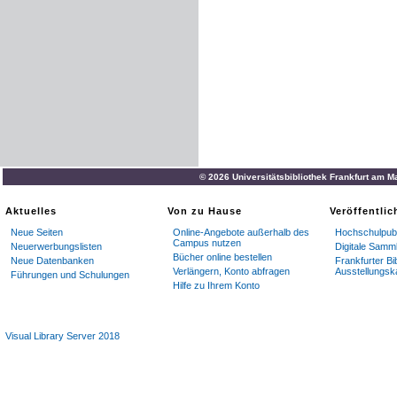
© 2026 Universitätsbibliothek Frankfurt am M
Aktuelles
Von zu Hause
Veröffentli
Neue Seiten
Online-Angebote außerhalb des
Hochschulpubl
Campus nutzen
Neuerwerbungslisten
Digitale Samm
Bücher online bestellen
Neue Datenbanken
Frankfurter Bi
Verlängern, Konto abfragen
Ausstellungsk
Führungen und Schulungen
Hilfe zu Ihrem Konto
Visual Library Server 2018