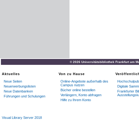
© 2026 Universitätsbibliothek Frankfurt am M
Aktuelles
Von zu Hause
Veröffentli
Neue Seiten
Online-Angebote außerhalb des
Hochschulpubl
Campus nutzen
Neuerwerbungslisten
Digitale Samm
Bücher online bestellen
Neue Datenbanken
Frankfurter Bi
Verlängern, Konto abfragen
Ausstellungsk
Führungen und Schulungen
Hilfe zu Ihrem Konto
Visual Library Server 2018