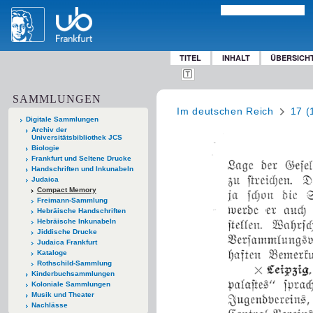
TITEL
INHALT
ÜBERSICH
SAMMLUNGEN
Im deutschen Reich
17 (
Digitale Sammlungen
Archiv der
Universitätsbibliothek JCS
Biologie
Frankfurt und Seltene Drucke
Handschriften und Inkunabeln
Judaica
Compact Memory
Freimann-Sammlung
Hebräische Handschriften
Hebräische Inkunabeln
Jiddische Drucke
Judaica Frankfurt
Kataloge
Rothschild-Sammlung
Kinderbuchsammlungen
Koloniale Sammlungen
Musik und Theater
Nachlässe