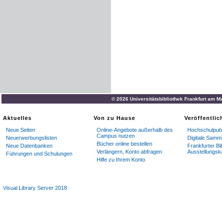
© 2026 Universitätsbibliothek Frankfurt am M
Aktuelles
Von zu Hause
Veröffentli
Neue Seiten
Online-Angebote außerhalb des
Hochschulpubl
Campus nutzen
Neuerwerbungslisten
Digitale Samm
Bücher online bestellen
Neue Datenbanken
Frankfurter Bi
Verlängern, Konto abfragen
Ausstellungsk
Führungen und Schulungen
Hilfe zu Ihrem Konto
Visual Library Server 2018