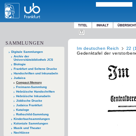
TITEL
INHALT
ÜBERSICH
SAMMLUNGEN
Im deutschen Reich
22 (
Digitale Sammlungen
Gedenktafel der verstorben
Archiv der
Universitätsbibliothek JCS
Biologie
Frankfurt und Seltene Drucke
Handschriften und Inkunabeln
Judaica
Compact Memory
Freimann-Sammlung
Hebräische Handschriften
Hebräische Inkunabeln
Jiddische Drucke
Judaica Frankfurt
Kataloge
Rothschild-Sammlung
Kinderbuchsammlungen
Koloniale Sammlungen
Musik und Theater
Nachlässe