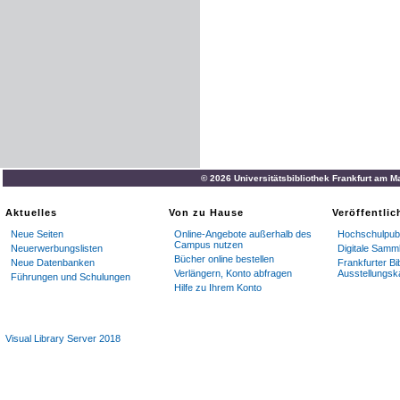
© 2026 Universitätsbibliothek Frankfurt am M
Aktuelles
Von zu Hause
Veröffentli
Neue Seiten
Online-Angebote außerhalb des
Hochschulpubl
Campus nutzen
Neuerwerbungslisten
Digitale Samm
Bücher online bestellen
Neue Datenbanken
Frankfurter Bi
Verlängern, Konto abfragen
Ausstellungsk
Führungen und Schulungen
Hilfe zu Ihrem Konto
Visual Library Server 2018