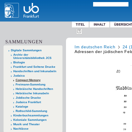
TITEL
INHALT
ÜBERSICH
SAMMLUNGEN
Im deutschen Reich
24 (
Digitale Sammlungen
Adressen der jüdischen Fel
Archiv der
Universitätsbibliothek JCS
Biologie
Frankfurt und Seltene Drucke
Handschriften und Inkunabeln
Judaica
Compact Memory
Freimann-Sammlung
Hebräische Handschriften
Hebräische Inkunabeln
Jiddische Drucke
Judaica Frankfurt
Kataloge
Rothschild-Sammlung
Kinderbuchsammlungen
Koloniale Sammlungen
Musik und Theater
Nachlässe