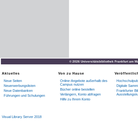
© 2026 Universitätsbibliothek Frankfurt am M
Aktuelles
Von zu Hause
Veröffentli
Neue Seiten
Online-Angebote außerhalb des
Hochschulpubl
Campus nutzen
Neuerwerbungslisten
Digitale Samm
Bücher online bestellen
Neue Datenbanken
Frankfurter Bi
Verlängern, Konto abfragen
Ausstellungsk
Führungen und Schulungen
Hilfe zu Ihrem Konto
Visual Library Server 2018