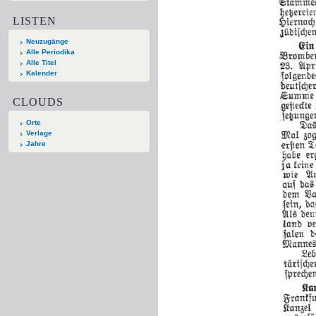
LISTEN
Neuzugänge
Alle Periodika
Alle Titel
Kalender
CLOUDS
Orte
Verlage
Jahre