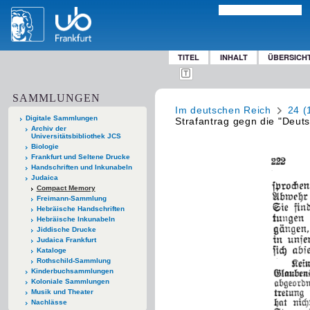
TITEL
INHALT
ÜBERSICH
SAMMLUNGEN
Im deutschen Reich
24 (
Digitale Sammlungen
Strafantrag gegn die "Deut
Archiv der
Universitätsbibliothek JCS
Biologie
Frankfurt und Seltene Drucke
Handschriften und Inkunabeln
Judaica
Compact Memory
Freimann-Sammlung
Hebräische Handschriften
Hebräische Inkunabeln
Jiddische Drucke
Judaica Frankfurt
Kataloge
Rothschild-Sammlung
Kinderbuchsammlungen
Koloniale Sammlungen
Musik und Theater
Nachlässe