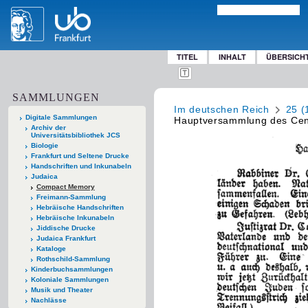
TITEL
INHALT
ÜBERSICH
SAMMLUNGEN
Im deutschen Reich
25 (
Digitale Sammlungen
Hauptversammlung des Cent
Archiv der
Universitätsbibliothek JCS
Biologie
Frankfurt und Seltene Drucke
Handschriften und Inkunabeln
Judaica
Compact Memory
Freimann-Sammlung
Hebräische Handschriften
Hebräische Inkunabeln
Jiddische Drucke
Judaica Frankfurt
Kataloge
Rothschild-Sammlung
Kinderbuchsammlungen
Koloniale Sammlungen
Musik und Theater
Nachlässe