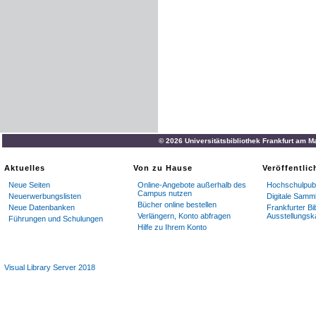
© 2026 Universitätsbibliothek Frankfurt am M
Aktuelles
Von zu Hause
Veröffentli
Neue Seiten
Online-Angebote außerhalb des
Hochschulpubl
Campus nutzen
Neuerwerbungslisten
Digitale Samm
Bücher online bestellen
Neue Datenbanken
Frankfurter Bi
Verlängern, Konto abfragen
Ausstellungsk
Führungen und Schulungen
Hilfe zu Ihrem Konto
Visual Library Server 2018