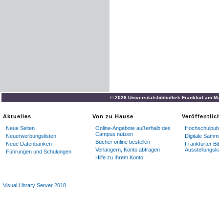
© 2026 Universitätsbibliothek Frankfurt am M
Aktuelles
Von zu Hause
Veröffentli
Neue Seiten
Online-Angebote außerhalb des
Hochschulpubl
Campus nutzen
Neuerwerbungslisten
Digitale Samm
Bücher online bestellen
Neue Datenbanken
Frankfurter Bi
Verlängern, Konto abfragen
Ausstellungsk
Führungen und Schulungen
Hilfe zu Ihrem Konto
Visual Library Server 2018