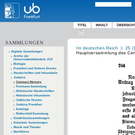
TITEL
INHALT
ÜBERSICH
SAMMLUNGEN
Im deutschen Reich
25 (
Digitale Sammlungen
Hauptversammlung des Cent
Archiv der
Universitätsbibliothek JCS
Biologie
Frankfurt und Seltene Drucke
Handschriften und Inkunabeln
Judaica
Compact Memory
Freimann-Sammlung
Hebräische Handschriften
Hebräische Inkunabeln
Jiddische Drucke
Judaica Frankfurt
Kataloge
Rothschild-Sammlung
Kinderbuchsammlungen
Koloniale Sammlungen
Musik und Theater
Nachlässe