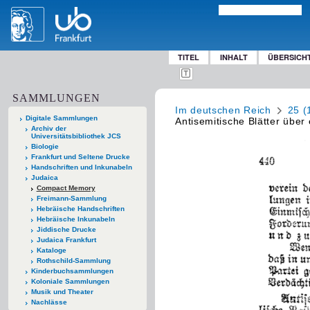
TITEL
INHALT
ÜBERSICH
SAMMLUNGEN
Im deutschen Reich
25 (
Digitale Sammlungen
Antisemitische Blätter übe
Archiv der
Universitätsbibliothek JCS
Biologie
Frankfurt und Seltene Drucke
Handschriften und Inkunabeln
Judaica
Compact Memory
Freimann-Sammlung
Hebräische Handschriften
Hebräische Inkunabeln
Jiddische Drucke
Judaica Frankfurt
Kataloge
Rothschild-Sammlung
Kinderbuchsammlungen
Koloniale Sammlungen
Musik und Theater
Nachlässe