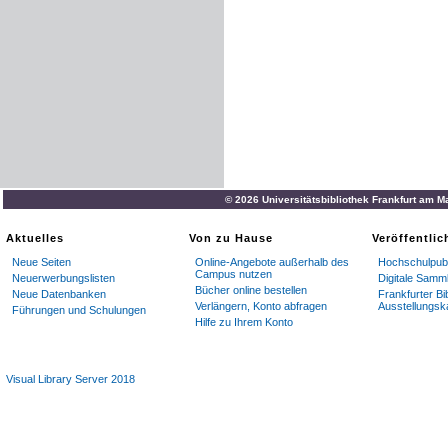
© 2026 Universitätsbibliothek Frankfurt am M
Aktuelles
Von zu Hause
Veröffentli
Neue Seiten
Online-Angebote außerhalb des
Hochschulpubl
Campus nutzen
Neuerwerbungslisten
Digitale Samm
Bücher online bestellen
Neue Datenbanken
Frankfurter Bi
Verlängern, Konto abfragen
Ausstellungsk
Führungen und Schulungen
Hilfe zu Ihrem Konto
Visual Library Server 2018