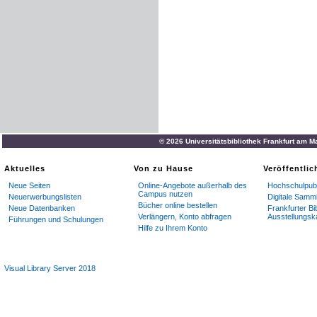
© 2026 Universitätsbibliothek Frankfurt am M
Aktuelles
Von zu Hause
Veröffentli
Neue Seiten
Online-Angebote außerhalb des
Hochschulpubl
Campus nutzen
Neuerwerbungslisten
Digitale Samm
Bücher online bestellen
Neue Datenbanken
Frankfurter Bi
Verlängern, Konto abfragen
Ausstellungsk
Führungen und Schulungen
Hilfe zu Ihrem Konto
Visual Library Server 2018