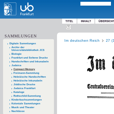
TITEL
INHALT
ÜBERSICH
SAMMLUNGEN
Im deutschen Reich
27 (
Digitale Sammlungen
Archiv der
Universitätsbibliothek JCS
Biologie
Frankfurt und Seltene Drucke
Handschriften und Inkunabeln
Judaica
Compact Memory
Freimann-Sammlung
Hebräische Handschriften
Hebräische Inkunabeln
Jiddische Drucke
Judaica Frankfurt
Kataloge
Rothschild-Sammlung
Kinderbuchsammlungen
Koloniale Sammlungen
Musik und Theater
Nachlässe