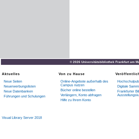
© 2026 Universitätsbibliothek Frankfurt am M
Aktuelles
Von zu Hause
Veröffentli
Neue Seiten
Online-Angebote außerhalb des
Hochschulpubl
Campus nutzen
Neuerwerbungslisten
Digitale Samm
Bücher online bestellen
Neue Datenbanken
Frankfurter Bi
Verlängern, Konto abfragen
Ausstellungsk
Führungen und Schulungen
Hilfe zu Ihrem Konto
Visual Library Server 2018