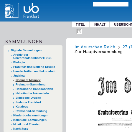
TITEL
INHALT
ÜBERSICH
SAMMLUNGEN
Im deutschen Reich
27 (
Digitale Sammlungen
Zur Hauptversammlung
Archiv der
Universitätsbibliothek JCS
Biologie
Frankfurt und Seltene Drucke
Handschriften und Inkunabeln
Judaica
Compact Memory
Freimann-Sammlung
Hebräische Handschriften
Hebräische Inkunabeln
Jiddische Drucke
Judaica Frankfurt
Kataloge
Rothschild-Sammlung
Kinderbuchsammlungen
Koloniale Sammlungen
Musik und Theater
Nachlässe