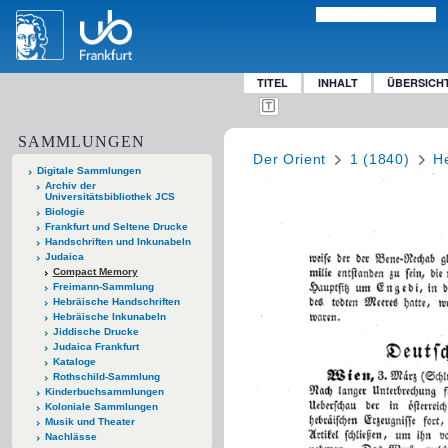
TITEL
INHALT
ÜBERSICH
SAMMLUNGEN
Der Orient
1 (1840)
He
Digitale Sammlungen
Archiv der
Universitätsbibliothek JCS
Biologie
Frankfurt und Seltene Drucke
Handschriften und Inkunabeln
Judaica
Compact Memory
Freimann-Sammlung
Hebräische Handschriften
Hebräische Inkunabeln
Jiddische Drucke
Judaica Frankfurt
Kataloge
Rothschild-Sammlung
Kinderbuchsammlungen
Koloniale Sammlungen
Musik und Theater
Nachlässe