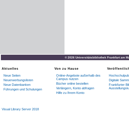
© 2026 Universitätsbibliothek Frankfurt am M
Aktuelles
Von zu Hause
Veröffentli
Neue Seiten
Online-Angebote außerhalb des
Hochschulpubl
Campus nutzen
Neuerwerbungslisten
Digitale Samm
Bücher online bestellen
Neue Datenbanken
Frankfurter Bi
Verlängern, Konto abfragen
Ausstellungsk
Führungen und Schulungen
Hilfe zu Ihrem Konto
Visual Library Server 2018