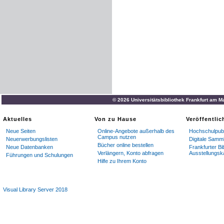
© 2026 Universitätsbibliothek Frankfurt am M
Aktuelles
Von zu Hause
Veröffentli
Neue Seiten
Online-Angebote außerhalb des
Hochschulpubl
Campus nutzen
Neuerwerbungslisten
Digitale Samm
Bücher online bestellen
Neue Datenbanken
Frankfurter Bi
Verlängern, Konto abfragen
Ausstellungsk
Führungen und Schulungen
Hilfe zu Ihrem Konto
Visual Library Server 2018