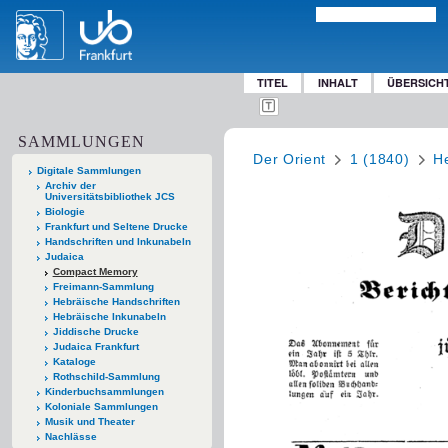
TITEL
INHALT
ÜBERSICH
SAMMLUNGEN
Der Orient
1 (1840)
He
Digitale Sammlungen
Archiv der
Universitätsbibliothek JCS
Biologie
Frankfurt und Seltene Drucke
Handschriften und Inkunabeln
Judaica
Compact Memory
Freimann-Sammlung
Hebräische Handschriften
Hebräische Inkunabeln
Jiddische Drucke
Judaica Frankfurt
Kataloge
Rothschild-Sammlung
Kinderbuchsammlungen
Koloniale Sammlungen
Musik und Theater
Nachlässe