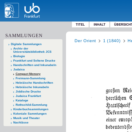
TITEL
INHALT
ÜBERSICH
SAMMLUNGEN
Der Orient
1 (1840)
He
Digitale Sammlungen
Archiv der
Universitätsbibliothek JCS
Biologie
Frankfurt und Seltene Drucke
Handschriften und Inkunabeln
Judaica
Compact Memory
Freimann-Sammlung
Hebräische Handschriften
Hebräische Inkunabeln
Jiddische Drucke
Judaica Frankfurt
Kataloge
Rothschild-Sammlung
Kinderbuchsammlungen
Koloniale Sammlungen
Musik und Theater
Nachlässe