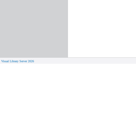
Visual Library Server 2026
© 
Aktuelles
Von zu 
Neue Seiten
Online-A
Campus 
Neuerwerbungslisten
Bücher on
Neue Datenbanken
Verlänge
Führungen und Schulungen