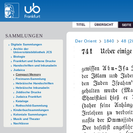
TITEL
ÜBERSICHT
SEITE
SAMMLUNGEN
Der Orient
1840
48 (2
Digitale Sammlungen
Archiv der
Universitätsbibliothek JCS
Biologie
Frankfurt und Seltene Drucke
Handschriften und Inkunabeln
Judaica
Compact Memory
Freimann-Sammlung
Hebräische Handschriften
Hebräische Inkunabeln
Jiddische Drucke
Judaica Frankfurt
Kataloge
Rothschild-Sammlung
Kinderbuchsammlungen
Koloniale Sammlungen
Musik und Theater
Nachlässe