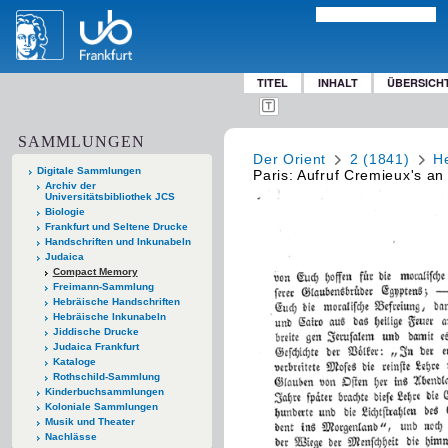
TITEL
INHALT
ÜBERSICH
SAMMLUNGEN
Der Orient
2 (1841)
He
Digitale Sammlungen
Paris: Aufruf Cremieux's an
Archiv der
Universitätsbibliothek JCS
Biologie
Frankfurt und Seltene Drucke
Handschriften und Inkunabeln
Judaica
Compact Memory
Freimann-Sammlung
Hebräische Handschriften
Hebräische Inkunabeln
Jiddische Drucke
Judaica Frankfurt
Kataloge
Rothschild-Sammlung
Kinderbuchsammlungen
Koloniale Sammlungen
Musik und Theater
Nachlässe