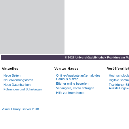
© 2026 Universitätsbibliothek Frankfurt am M
Aktuelles
Von zu Hause
Veröffentli
Neue Seiten
Online-Angebote außerhalb des
Hochschulpubl
Campus nutzen
Neuerwerbungslisten
Digitale Samm
Bücher online bestellen
Neue Datenbanken
Frankfurter Bi
Verlängern, Konto abfragen
Ausstellungsk
Führungen und Schulungen
Hilfe zu Ihrem Konto
Visual Library Server 2018