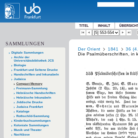
TITEL
INHALT
ÜBERSICH
SAMMLUNGEN
Der Orient
1841
36 (4
Digitale Sammlungen
Die Psalmüberschriften, in k
Archiv der
Universitätsbibliothek JCS
Biologie
Frankfurt und Seltene Drucke
Handschriften und Inkunabeln
Judaica
Compact Memory
Freimann-Sammlung
Hebräische Handschriften
Hebräische Inkunabeln
Jiddische Drucke
Judaica Frankfurt
Kataloge
Rothschild-Sammlung
Kinderbuchsammlungen
Koloniale Sammlungen
Musik und Theater
Nachlässe