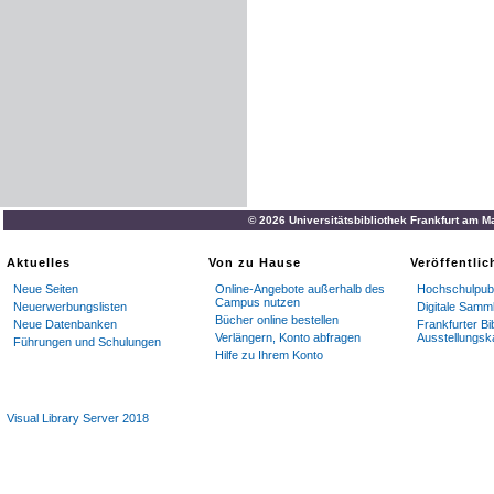
© 2026 Universitätsbibliothek Frankfurt am M
Aktuelles
Von zu Hause
Veröffentli
Neue Seiten
Online-Angebote außerhalb des
Hochschulpubl
Campus nutzen
Neuerwerbungslisten
Digitale Samm
Bücher online bestellen
Neue Datenbanken
Frankfurter Bi
Verlängern, Konto abfragen
Ausstellungsk
Führungen und Schulungen
Hilfe zu Ihrem Konto
Visual Library Server 2018