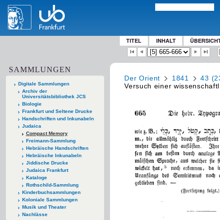
TITEL
INHALT
ÜBERSICH
SAMMLUNGEN
Der Orient
1841
43 (2
Digitale Sammlungen
Versuch einer wissenschaft
Archiv der
Universitätsbibliothek JCS
Biologie
Frankfurt und Seltene Drucke
Handschriften und Inkunabeln
Judaica
Compact Memory
Freimann-Sammlung
Hebräische Handschriften
Hebräische Inkunabeln
Jiddische Drucke
Judaica Frankfurt
Kataloge
Rothschild-Sammlung
Kinderbuchsammlungen
Koloniale Sammlungen
Musik und Theater
Nachlässe