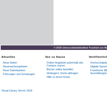
© 2026 Universitätsbibliothek Frankfurt am M
Aktuelles
Von zu Hause
Veröffentli
Neue Seiten
Online-Angebote außerhalb des
Hochschulpubl
Campus nutzen
Neuerwerbungslisten
Digitale Samm
Bücher online bestellen
Neue Datenbanken
Frankfurter Bi
Verlängern, Konto abfragen
Ausstellungsk
Führungen und Schulungen
Hilfe zu Ihrem Konto
Visual Library Server 2018