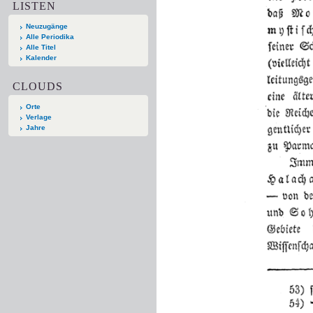
LISTEN
Neuzugänge
Alle Periodika
Alle Titel
Kalender
CLOUDS
Orte
Verlage
Jahre