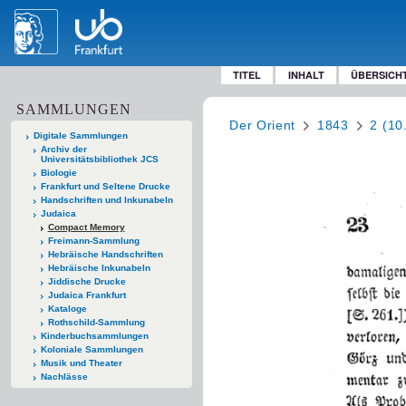
TITEL
INHALT
ÜBERSICH
SAMMLUNGEN
Der Orient
1843
2 (10
Digitale Sammlungen
Archiv der
Universitätsbibliothek JCS
Biologie
Frankfurt und Seltene Drucke
Handschriften und Inkunabeln
Judaica
Compact Memory
Freimann-Sammlung
Hebräische Handschriften
Hebräische Inkunabeln
Jiddische Drucke
Judaica Frankfurt
Kataloge
Rothschild-Sammlung
Kinderbuchsammlungen
Koloniale Sammlungen
Musik und Theater
Nachlässe