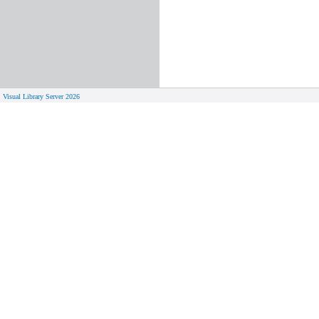
Visual Library Server 2026
© 
Aktuelles
Von zu 
Neue Seiten
Online-A
Campus 
Neuerwerbungslisten
Bücher on
Neue Datenbanken
Verlänge
Führungen und Schulungen
Hilfe zu
Visual Library Server 2018